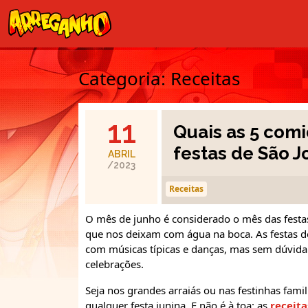
Categoria:
Receitas
11
Quais as 5 comi
festas de São J
ABRIL
/2023
Receitas
O mês de junho é considerado o mês das festas
que nos deixam com água na boca. As festas d
com músicas típicas e danças, mas sem dúvida 
celebrações.
Seja nos grandes arraiás ou nas festinhas fami
qualquer festa junina. E não é à toa: as
receita