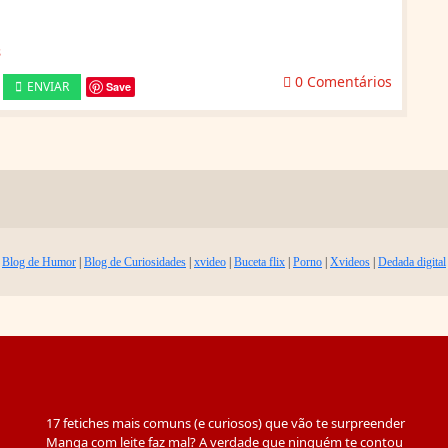
s
0 Comentários
ENVIAR
Save
Blog de Humor
|
Blog de Curiosidades
|
xvideo
|
Buceta flix
|
Porno
|
Xvideos
|
Dedada digital
17 fetiches mais comuns (e curiosos) que vão te surpreender
Manga com leite faz mal? A verdade que ninguém te contou