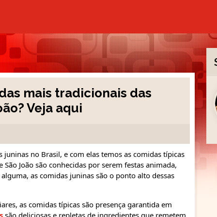
das mais tradicionais das
oão? Veja aqui
 juninas no Brasil, e com elas temos as comidas típicas
e São João são conhecidas por serem festas animada,
alguma, as comidas juninas são o ponto alto dessas
liares, as comidas típicas são presença garantida em
s
são deliciosas e repletas de ingredientes que remetem