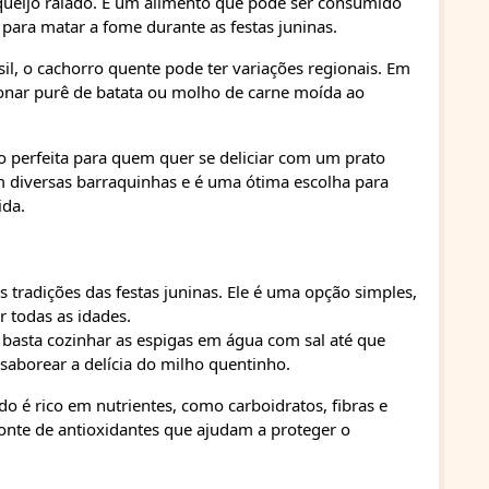
 queijo ralado. É um alimento que pode ser consumido
ara matar a fome durante as festas juninas.
l, o cachorro quente pode ter variações regionais. Em
onar purê de batata ou molho de carne moída ao
o perfeita para quem quer se deliciar com um prato
m diversas barraquinhas e é uma ótima escolha para
ida.
 tradições das festas juninas. Ele é uma opção simples,
r todas as idades.
 basta cozinhar as espigas em água com sal até que
 saborear a delícia do milho quentinho.
o é rico em nutrientes, como carboidratos, fibras e
nte de antioxidantes que ajudam a proteger o