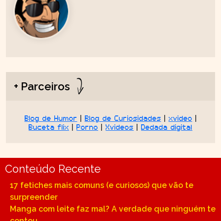
+ Parceiros
Blog de Humor
|
Blog de Curiosidades
|
xvideo
|
Buceta flix
|
Porno
|
Xvideos
|
Dedada digital
Conteúdo Recente
17 fetiches mais comuns (e curiosos) que vão te
surpreender
Manga com leite faz mal? A verdade que ninguém te
contou