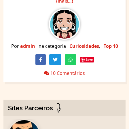
(mais…)
Por
admin
na categoria
Curiosidades
,
Top 10
Save
10 Comentários
Sites Parceiros