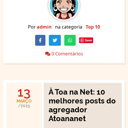
Por
admin
na categoria
Top 10
Save
0 Comentários
13
À Toa na Net: 10
melhores posts do
MARÇO
/2025
agregador
Atoananet