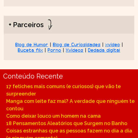
+ Parceiros
Blog de Humor
|
Blog de Curiosidades
|
xvideo
|
Buceta flix
|
Porno
|
Xvideos
|
Dedada digital
Conteúdo Recente
17 fetiches mais comuns (e curiosos) que vão te
surpreender
Manga com leite faz mal? A verdade que ninguém te
contou
Como deixar louco um homem na cama
18 Pensamentos Aleatórios que Surgem no Banho
Coisas estranhas que as pessoas fazem no dia a dia