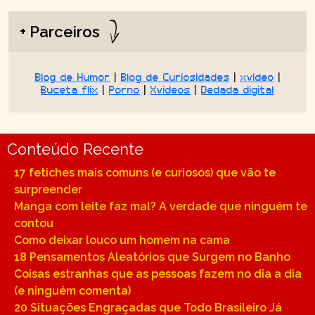
+ Parceiros
Blog de Humor
|
Blog de Curiosidades
|
xvideo
|
Buceta flix
|
Porno
|
Xvideos
|
Dedada digital
Conteúdo Recente
17 fetiches mais comuns (e curiosos) que vão te
surpreender
Manga com leite faz mal? A verdade que ninguém te
contou
Como deixar louco um homem na cama
18 Pensamentos Aleatórios que Surgem no Banho
Coisas estranhas que as pessoas fazem no dia a dia
(e ninguém comenta)
20 Situações Engraçadas que Todo Brasileiro Já