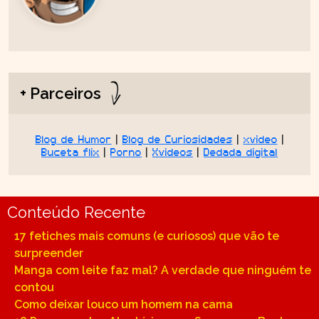
+ Parceiros
Blog de Humor
|
Blog de Curiosidades
|
xvideo
|
Buceta flix
|
Porno
|
Xvideos
|
Dedada digital
Conteúdo Recente
17 fetiches mais comuns (e curiosos) que vão te
surpreender
Manga com leite faz mal? A verdade que ninguém te
contou
Como deixar louco um homem na cama