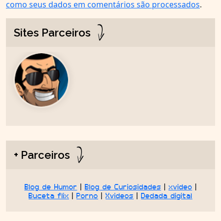
como seus dados em comentários são processados
.
Sites Parceiros
+ Parceiros
Blog de Humor
|
Blog de Curiosidades
|
xvideo
|
Buceta flix
|
Porno
|
Xvideos
|
Dedada digital