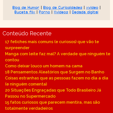
Blog de Humor
|
Blog de Curiosidades
|
xvideo
|
Buceta flix
|
Porno
|
Xvideos
|
Dedada digital
Conteúdo Recente
17 fetiches mais comuns (e curiosos) que vão te
surpreender
Manga com leite faz mal? A verdade que ninguém te
contou
Como deixar louco um homem na cama
18 Pensamentos Aleatórios que Surgem no Banho
Coisas estranhas que as pessoas fazem no dia a dia
(e ninguém comenta)
20 Situações Engraçadas que Todo Brasileiro Já
Passou no Supermercado
15 fatos curiosos que parecem mentira, mas são
totalmente verdadeiros