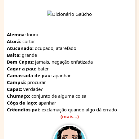
Alemoa:
loura
Atorá:
cortar
Atucanado:
ocupado, atarefado
Baita:
grande
Bem Capaz:
jamais, negação enfatizada
Cagar a pau:
bater
Camassada de pau:
apanhar
Campiá:
procurar
Capaz:
verdade?
Chumaço:
conjunto de alguma coisa
Cóça de laço:
apanhar
Crêendios pai:
exclamação quando algo dá errado
(mais…)