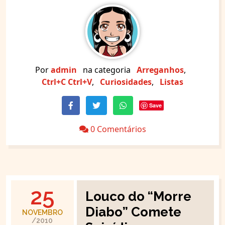
Por
admin
na categoria
Arreganhos
,
Ctrl+C Ctrl+V
,
Curiosidades
,
Listas
Save
0 Comentários
25
Louco do “Morre
Diabo” Comete
NOVEMBRO
/2010