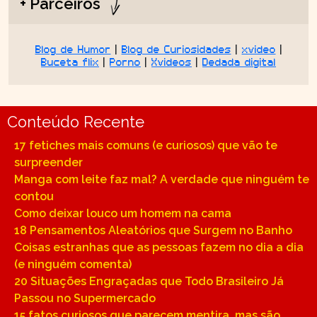
+ Parceiros
Blog de Humor
|
Blog de Curiosidades
|
xvideo
|
Buceta flix
|
Porno
|
Xvideos
|
Dedada digital
Conteúdo Recente
17 fetiches mais comuns (e curiosos) que vão te
surpreender
Manga com leite faz mal? A verdade que ninguém te
contou
Como deixar louco um homem na cama
18 Pensamentos Aleatórios que Surgem no Banho
Coisas estranhas que as pessoas fazem no dia a dia
(e ninguém comenta)
20 Situações Engraçadas que Todo Brasileiro Já
Passou no Supermercado
15 fatos curiosos que parecem mentira, mas são