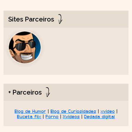
Sites Parceiros
+ Parceiros
Blog de Humor
|
Blog de Curiosidades
|
xvideo
|
Buceta flix
|
Porno
|
Xvideos
|
Dedada digital