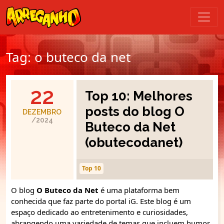
Tag:
o buteco da net
22
Top 10: Melhores
posts do blog O
DEZEMBRO
/2024
Buteco da Net
(obutecodanet)
Top 10
O blog
O Buteco da Net
é uma plataforma bem
conhecida que faz parte do portal iG. Este blog é um
espaço dedicado ao entretenimento e curiosidades,
abrangendo uma variedade de temas que incluem humor,