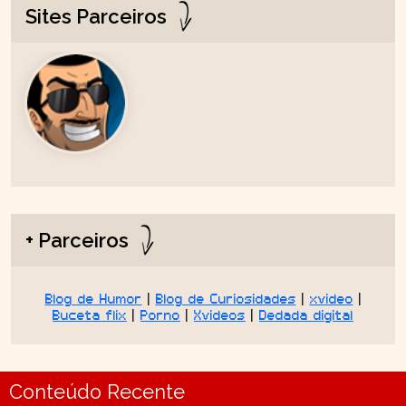
Sites Parceiros
+ Parceiros
Blog de Humor
|
Blog de Curiosidades
|
xvideo
|
Buceta flix
|
Porno
|
Xvideos
|
Dedada digital
Conteúdo Recente