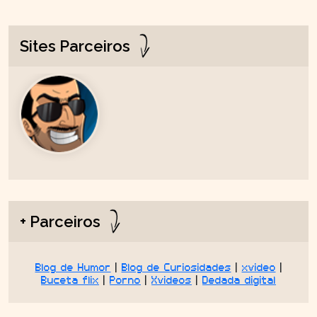
Sites Parceiros
+ Parceiros
Blog de Humor
|
Blog de Curiosidades
|
xvideo
|
Buceta flix
|
Porno
|
Xvideos
|
Dedada digital