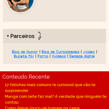
+ Parceiros
Blog de Humor
|
Blog de Curiosidades
|
xvideo
|
Buceta flix
|
Porno
|
Xvideos
|
Dedada digital
Conteúdo Recente
17 fetiches mais comuns (e curiosos) que vão te
surpreender
Manga com leite faz mal? A verdade que ninguém te
contou
Como deixar louco um homem na cama