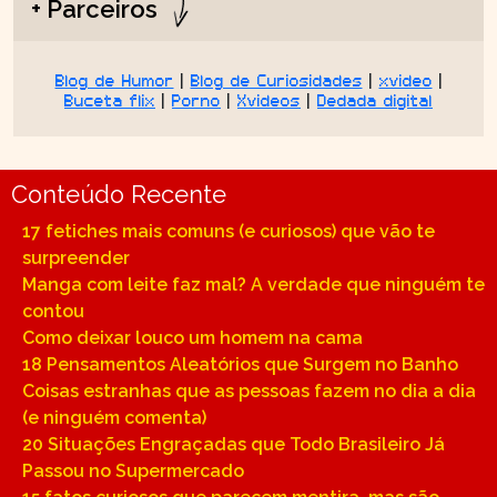
+ Parceiros
Blog de Humor
|
Blog de Curiosidades
|
xvideo
|
Buceta flix
|
Porno
|
Xvideos
|
Dedada digital
Conteúdo Recente
17 fetiches mais comuns (e curiosos) que vão te
surpreender
Manga com leite faz mal? A verdade que ninguém te
contou
Como deixar louco um homem na cama
18 Pensamentos Aleatórios que Surgem no Banho
Coisas estranhas que as pessoas fazem no dia a dia
(e ninguém comenta)
20 Situações Engraçadas que Todo Brasileiro Já
Passou no Supermercado