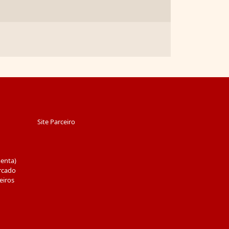
Site Parceiro
menta)
rcado
eiros