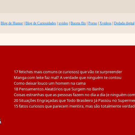
Blog de Humor
|
Blog de Curiosidades
|
xvideo
|
Buceta flix
|
Porno
|
Xvideos
|
Dedada digital
17 fetiches mais comuns (e curiosos) que vão te surpreender
Manga com leite faz mal? A verdade que ninguém te contou
Como deixar louco um homem na cama
18 Pensamentos Aleatórios que Surgem no Banho
Coisas estranhas que as pessoas fazem no dia a dia (e ninguém co
20 Situações Engraçadas que Todo Brasileiro Já Passou no Superme
15 fatos curiosos que parecem mentira, mas são totalmente verdad