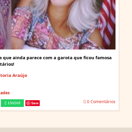
a que ainda parece com a garota que ficou famosa
tários!
ctoria Araújo
dades
0 Comentários
ENVIAR
Save