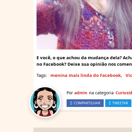
E você, o que achou da mudança dela? Ach
no Facebook? Deixe sua opinião nos comen
Tags:
menina mais linda do Facebook
,
Vi
Por
admin
na categoria
Curiosi
COMPARTILHAR
TWEETAR