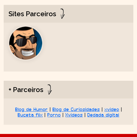
Sites Parceiros
+ Parceiros
Blog de Humor
|
Blog de Curiosidades
|
xvideo
|
Buceta flix
|
Porno
|
Xvideos
|
Dedada digital