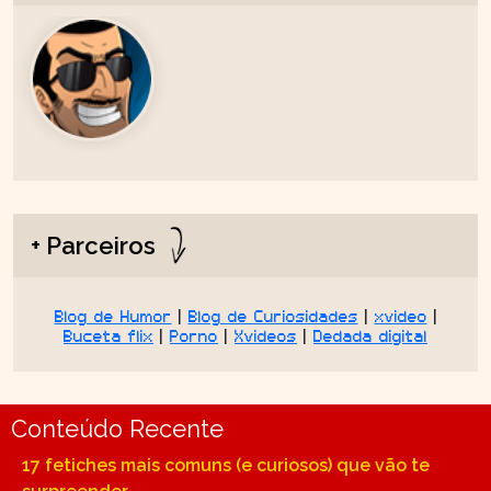
+ Parceiros
Blog de Humor
|
Blog de Curiosidades
|
xvideo
|
Buceta flix
|
Porno
|
Xvideos
|
Dedada digital
Conteúdo Recente
17 fetiches mais comuns (e curiosos) que vão te