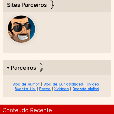
Sites Parceiros
+ Parceiros
Blog de Humor
|
Blog de Curiosidades
|
xvideo
|
Buceta flix
|
Porno
|
Xvideos
|
Dedada digital
Conteúdo Recente