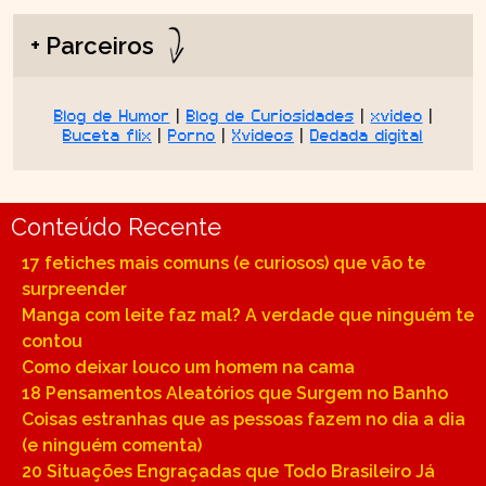
+ Parceiros
Blog de Humor
|
Blog de Curiosidades
|
xvideo
|
Buceta flix
|
Porno
|
Xvideos
|
Dedada digital
Conteúdo Recente
17 fetiches mais comuns (e curiosos) que vão te
surpreender
Manga com leite faz mal? A verdade que ninguém te
contou
Como deixar louco um homem na cama
18 Pensamentos Aleatórios que Surgem no Banho
Coisas estranhas que as pessoas fazem no dia a dia
(e ninguém comenta)
20 Situações Engraçadas que Todo Brasileiro Já