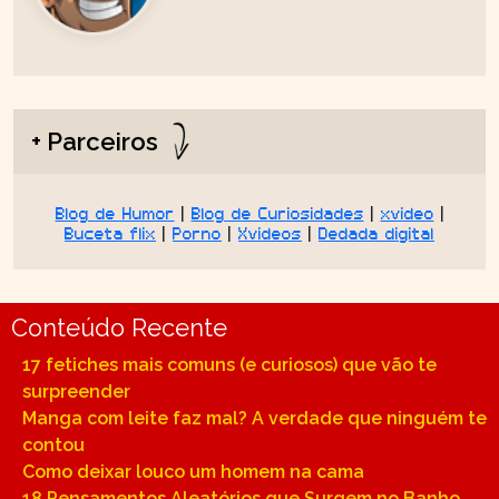
+ Parceiros
Blog de Humor
|
Blog de Curiosidades
|
xvideo
|
Buceta flix
|
Porno
|
Xvideos
|
Dedada digital
Conteúdo Recente
17 fetiches mais comuns (e curiosos) que vão te
surpreender
Manga com leite faz mal? A verdade que ninguém te
contou
Como deixar louco um homem na cama
18 Pensamentos Aleatórios que Surgem no Banho