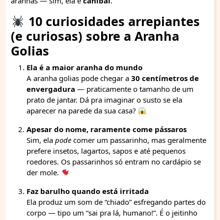
aranhas — sim, ela é
canibal
.
10 curiosidades arrepiantes
(e curiosas) sobre a Aranha
Golias
Ela é a maior aranha do mundo
A aranha golias pode chegar a
30 centímetros de
envergadura
— praticamente o tamanho de um
prato de jantar. Dá pra imaginar o susto se ela
aparecer na parede da sua casa?
Apesar do nome, raramente come pássaros
Sim, ela
pode
comer um passarinho, mas geralmente
prefere insetos, lagartos, sapos e até pequenos
roedores. Os passarinhos só entram no cardápio se
der mole.
Faz barulho quando está irritada
Ela produz um som de “chiado” esfregando partes do
corpo — tipo um “sai pra lá, humano!”. É o jeitinho