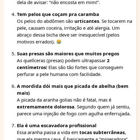
dela de avisar: “não encosta em mim!”.
Tem pelos que coçam pra caramba
Os pelos do abdômen são
urticantes
. Se tocarem na
pele, causam coceira, irritação e até alergia. Um
abraço dessa bicha deve ser inesquecível (pelos
motivos errados).
Suas presas são maiores que muitos pregos
As quelíceras (presas) podem ultrapassar
2
centímetros
! Elas são tão fortes que conseguem
perfurar a pele humana com facilidade.
A mordida dói mais que picada de abelha (bem
mais)
A picada da aranha golias não é fatal, mas é
extremamente dolorosa
. Segundo quem já sentiu,
parece uma injeção de fogo com agulha enferrujada.
Ela é uma escavadora profissional
Essa aranha passa a vida em
tocas subterrâneas
,
que ela mesma cava. É basicamente a “mineradora”