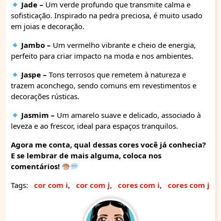
Jade –
Um verde profundo que transmite calma e
sofisticação. Inspirado na pedra preciosa, é muito usado
em joias e decoração.
Jambo –
Um vermelho vibrante e cheio de energia,
perfeito para criar impacto na moda e nos ambientes.
Jaspe –
Tons terrosos que remetem à natureza e
trazem aconchego, sendo comuns em revestimentos e
decorações rústicas.
Jasmim –
Um amarelo suave e delicado, associado à
leveza e ao frescor, ideal para espaços tranquilos.
Agora me conta, qual dessas cores você já conhecia?
E se lembrar de mais alguma, coloca nos
comentários!
Tags:
cor com i
,
cor com j
,
cores com i
,
cores com j