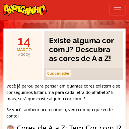
14
Existe alguma cor
com J? Descubra
MARÇO
/2025
as cores de A a Z!
Curiosidades
Você já parou para pensar em quantas cores existem e se
conseguimos listar uma para cada letra do alfabeto? E
mais, será que existe alguma cor com J?
Se você também ficou curioso, vem comigo que eu te
conto!
Cores de A a Z: Tem Cor com J?