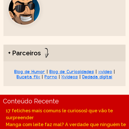
+ Parceiros
Blog de Humor
|
Blog de Curiosidades
|
xvideo
|
Buceta flix
|
Porno
|
Xvideos
|
Dedada digital
Conteúdo Recente
17 fetiches mais comuns (e curiosos) que vão te
surpreender
Manga com leite faz mal? A verdade que ninguém te