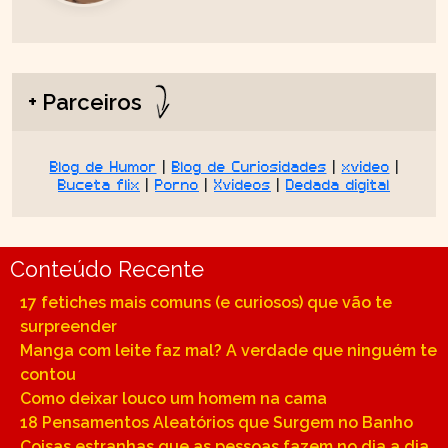
+ Parceiros
Blog de Humor
|
Blog de Curiosidades
|
xvideo
|
Buceta flix
|
Porno
|
Xvideos
|
Dedada digital
Conteúdo Recente
17 fetiches mais comuns (e curiosos) que vão te
surpreender
Manga com leite faz mal? A verdade que ninguém te
contou
Como deixar louco um homem na cama
18 Pensamentos Aleatórios que Surgem no Banho
Coisas estranhas que as pessoas fazem no dia a dia