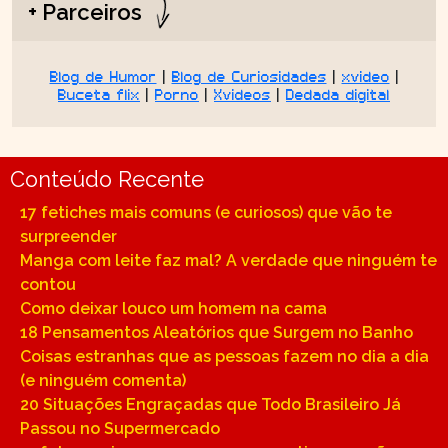
+ Parceiros
Blog de Humor
|
Blog de Curiosidades
|
xvideo
|
Buceta flix
|
Porno
|
Xvideos
|
Dedada digital
Conteúdo Recente
17 fetiches mais comuns (e curiosos) que vão te
surpreender
Manga com leite faz mal? A verdade que ninguém te
contou
Como deixar louco um homem na cama
18 Pensamentos Aleatórios que Surgem no Banho
Coisas estranhas que as pessoas fazem no dia a dia
(e ninguém comenta)
20 Situações Engraçadas que Todo Brasileiro Já
Passou no Supermercado