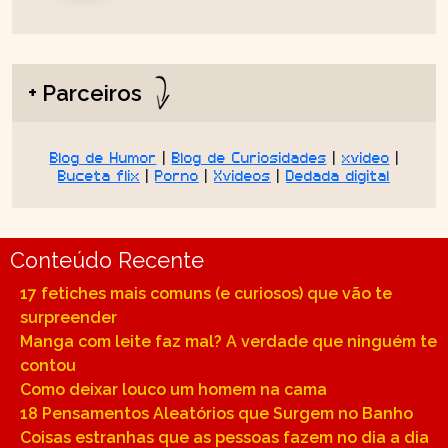
+ Parceiros
Blog de Humor
|
Blog de Curiosidades
|
xvideo
|
Buceta flix
|
Porno
|
Xvideos
|
Dedada digital
Conteúdo Recente
17 fetiches mais comuns (e curiosos) que vão te
surpreender
Manga com leite faz mal? A verdade que ninguém te
contou
Como deixar louco um homem na cama
18 Pensamentos Aleatórios que Surgem no Banho
Coisas estranhas que as pessoas fazem no dia a dia