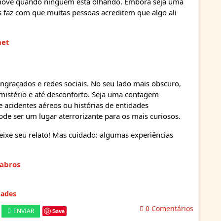
move quando ninguém está olhando. Embora seja uma
as faz com que muitas pessoas acreditem que algo ali
net
ngraçados e redes sociais. No seu lado mais obscuro,
istério e até desconforto. Seja uma contagem
 acidentes aéreos ou histórias de entidades
de ser um lugar aterrorizante para os mais curiosos.
eixe seu relato! Mas cuidado: algumas experiências
cabros
dades
0 Comentários
ENVIAR
Save