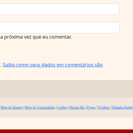
a próxima vez que eu comentar.
m.
Saiba como seus dados em comentários são
Blog de Humor
|
Blog de Curiosidades
|
xvideo
|
Buceta flix
|
Porno
|
Xvideos
|
Dedada digital