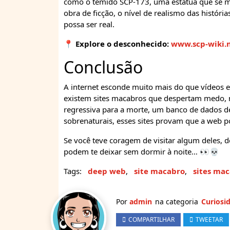
como o temido SCP-173, uma estátua que se 
obra de ficção, o nível de realismo das históri
possa ser real.
📍 Explore o desconhecido:
www.scp-wiki.
Conclusão
A internet esconde muito mais do que vídeos e
existem sites macabros que despertam medo, m
regressiva para a morte, um banco de dados de
sobrenaturais, esses sites provam que a web po
Se você teve coragem de visitar algum deles, d
podem te deixar sem dormir à noite… 👀💀
Tags:
deep web
,
site macabro
,
sites ma
Por
admin
na categoria
Curiosi
COMPARTILHAR
TWEETAR