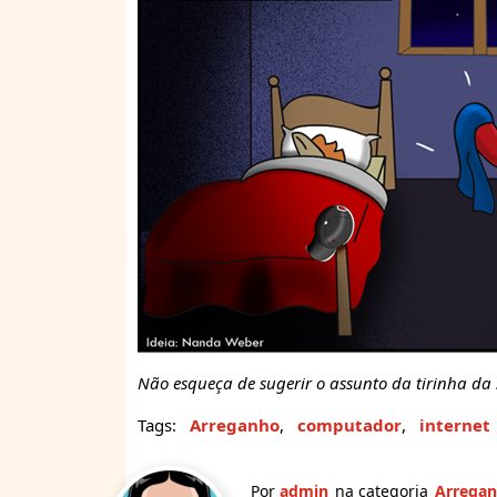
Não esqueça de sugerir o assunto da tirinha d
Tags:
Arreganho
,
computador
,
internet
Por
admin
na categoria
Arrega