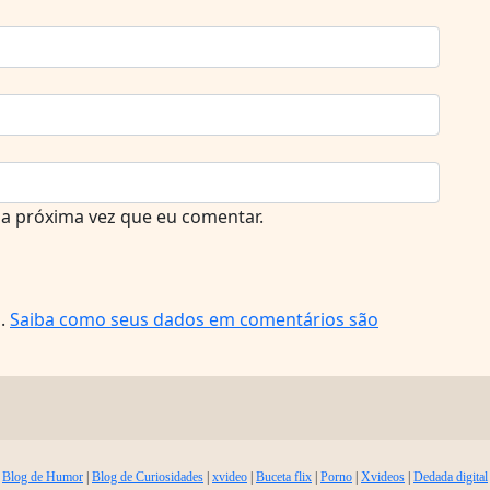
a próxima vez que eu comentar.
m.
Saiba como seus dados em comentários são
Blog de Humor
|
Blog de Curiosidades
|
xvideo
|
Buceta flix
|
Porno
|
Xvideos
|
Dedada digital