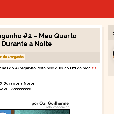
reganho #2 – Meu Quarto
 Durante a Noite
as do Arreganho
inhas do Arreganho
, feito pelo querido
Ozi
do blog
Os
X Durante a Noite
ive eu) kkkkkkkkkk