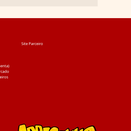
Site Parceiro
menta)
rcado
eiros