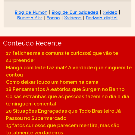
Blog de Humor
|
Blog de Curiosidades
|
xvideo
|
Buceta flix
|
Porno
|
Xvideos
|
Dedada digital
Conteúdo Recente
17 fetiches mais comuns (e curiosos) que vão te
surpreender
Manga com leite faz mal? A verdade que ninguém te
contou
Como deixar louco um homem na cama
18 Pensamentos Aleatórios que Surgem no Banho
Coisas estranhas que as pessoas fazem no dia a dia
(e ninguém comenta)
20 Situações Engraçadas que Todo Brasileiro Já
Passou no Supermercado
15 fatos curiosos que parecem mentira, mas são
totalmente verdadeiros