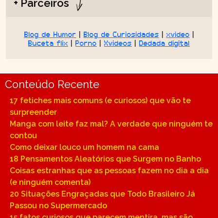
+ Parceiros
Blog de Humor
|
Blog de Curiosidades
|
xvideo
|
Buceta flix
|
Porno
|
Xvideos
|
Dedada digital
Conteúdo Recente
17 fetiches mais comuns (e curiosos) que vão te
surpreender
Manga com leite faz mal? A verdade que ninguém te
contou
Como deixar louco um homem na cama
18 Pensamentos Aleatórios que Surgem no Banho
Coisas estranhas que as pessoas fazem no dia a dia
(e ninguém comenta)
20 Situações Engraçadas que Todo Brasileiro Já
Passou no Supermercado
15 fatos curiosos que parecem mentira, mas são