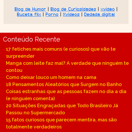
Blog de Humor
|
Blog de Curiosidades
|
xvideo
|
Buceta flix
|
Porno
|
Xvideos
|
Dedada digital
Conteúdo Recente
17 fetiches mais comuns (e curiosos) que vão te
surpreender
Manga com leite faz mal? A verdade que ninguém te
contou
Como deixar louco um homem na cama
18 Pensamentos Aleatórios que Surgem no Banho
Coisas estranhas que as pessoas fazem no dia a dia
(e ninguém comenta)
20 Situações Engraçadas que Todo Brasileiro Já
Passou no Supermercado
15 fatos curiosos que parecem mentira, mas são
totalmente verdadeiros