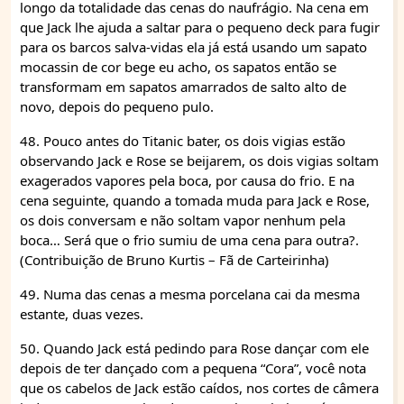
longo da totalidade das cenas do naufrágio. Na cena em
que Jack lhe ajuda a saltar para o pequeno deck para fugir
para os barcos salva-vidas ela já está usando um sapato
mocassin de cor bege eu acho, os sapatos então se
transformam em sapatos amarrados de salto alto de
novo, depois do pequeno pulo.
48. Pouco antes do Titanic bater, os dois vigias estão
observando Jack e Rose se beijarem, os dois vigias soltam
exagerados vapores pela boca, por causa do frio. E na
cena seguinte, quando a tomada muda para Jack e Rose,
os dois conversam e não soltam vapor nenhum pela
boca… Será que o frio sumiu de uma cena para outra?.
(Contribuição de Bruno Kurtis – Fã de Carteirinha)
49. Numa das cenas a mesma porcelana cai da mesma
estante, duas vezes.
50. Quando Jack está pedindo para Rose dançar com ele
depois de ter dançado com a pequena “Cora”, você nota
que os cabelos de Jack estão caídos, nos cortes de câmera