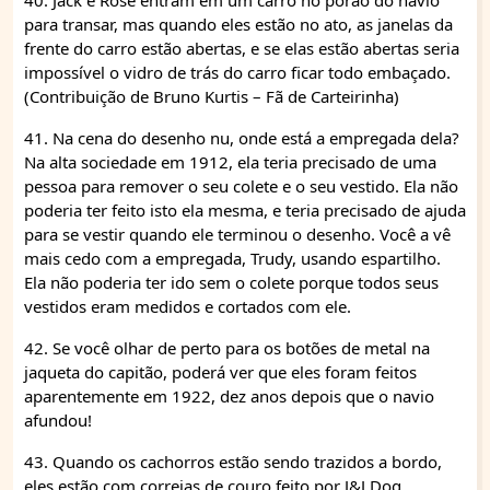
40. Jack e Rose entram em um carro no porão do navio
para transar, mas quando eles estão no ato, as janelas da
frente do carro estão abertas, e se elas estão abertas seria
impossível o vidro de trás do carro ficar todo embaçado.
(Contribuição de Bruno Kurtis – Fã de Carteirinha)
41. Na cena do desenho nu, onde está a empregada dela?
Na alta sociedade em 1912, ela teria precisado de uma
pessoa para remover o seu colete e o seu vestido. Ela não
poderia ter feito isto ela mesma, e teria precisado de ajuda
para se vestir quando ele terminou o desenho. Você a vê
mais cedo com a empregada, Trudy, usando espartilho.
Ela não poderia ter ido sem o colete porque todos seus
vestidos eram medidos e cortados com ele.
42. Se você olhar de perto para os botões de metal na
jaqueta do capitão, poderá ver que eles foram feitos
aparentemente em 1922, dez anos depois que o navio
afundou!
43. Quando os cachorros estão sendo trazidos a bordo,
eles estão com correias de couro feito por J&J Dog