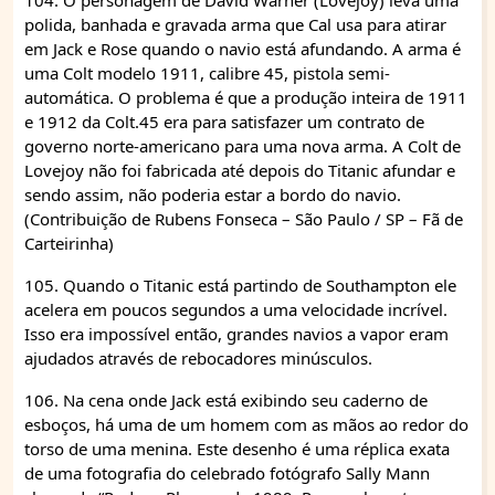
104. O personagem de David Warner (Lovejoy) leva uma
polida, banhada e gravada arma que Cal usa para atirar
em Jack e Rose quando o navio está afundando. A arma é
uma Colt modelo 1911, calibre 45, pistola semi-
automática. O problema é que a produção inteira de 1911
e 1912 da Colt.45 era para satisfazer um contrato de
governo norte-americano para uma nova arma. A Colt de
Lovejoy não foi fabricada até depois do Titanic afundar e
sendo assim, não poderia estar a bordo do navio.
(Contribuição de Rubens Fonseca – São Paulo / SP – Fã de
Carteirinha)
105. Quando o Titanic está partindo de Southampton ele
acelera em poucos segundos a uma velocidade incrível.
Isso era impossível então, grandes navios a vapor eram
ajudados através de rebocadores minúsculos.
106. Na cena onde Jack está exibindo seu caderno de
esboços, há uma de um homem com as mãos ao redor do
torso de uma menina. Este desenho é uma réplica exata
de uma fotografia do celebrado fotógrafo Sally Mann