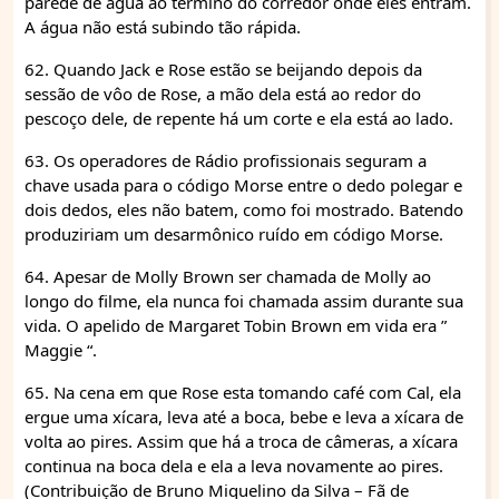
parede de água ao término do corredor onde eles entram.
A água não está subindo tão rápida.
62. Quando Jack e Rose estão se beijando depois da
sessão de vôo de Rose, a mão dela está ao redor do
pescoço dele, de repente há um corte e ela está ao lado.
63. Os operadores de Rádio profissionais seguram a
chave usada para o código Morse entre o dedo polegar e
dois dedos, eles não batem, como foi mostrado. Batendo
produziriam um desarmônico ruído em código Morse.
64. Apesar de Molly Brown ser chamada de Molly ao
longo do filme, ela nunca foi chamada assim durante sua
vida. O apelido de Margaret Tobin Brown em vida era ”
Maggie “.
65. Na cena em que Rose esta tomando café com Cal, ela
ergue uma xícara, leva até a boca, bebe e leva a xícara de
volta ao pires. Assim que há a troca de câmeras, a xícara
continua na boca dela e ela a leva novamente ao pires.
(Contribuição de Bruno Miquelino da Silva – Fã de