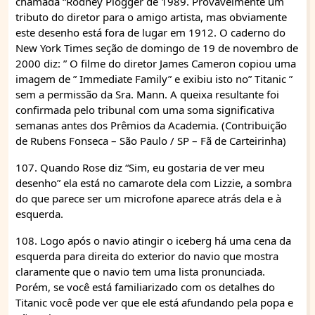
chamada “Rodney Plogger de 1989. Provavelmente um
tributo do diretor para o amigo artista, mas obviamente
este desenho está fora de lugar em 1912. O caderno do
New York Times seção de domingo de 19 de novembro de
2000 diz: ” O filme do diretor James Cameron copiou uma
imagem de ” Immediate Family” e exibiu isto no” Titanic ”
sem a permissão da Sra. Mann. A queixa resultante foi
confirmada pelo tribunal com uma soma significativa
semanas antes dos Prêmios da Academia. (Contribuição
de Rubens Fonseca – São Paulo / SP – Fã de Carteirinha)
107. Quando Rose diz “Sim, eu gostaria de ver meu
desenho” ela está no camarote dela com Lizzie, a sombra
do que parece ser um microfone aparece atrás dela e à
esquerda.
108. Logo após o navio atingir o iceberg há uma cena da
esquerda para direita do exterior do navio que mostra
claramente que o navio tem uma lista pronunciada.
Porém, se você está familiarizado com os detalhes do
Titanic você pode ver que ele está afundando pela popa e