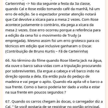
Carteirinha) –> No dia seguinte a festa da 3a classe,
quando Cal e Rose estão tomando café da manhã, há um
erro de edição. Se o espectador prestar atenção notará
que Cal devolve a xícara para a mesa 2 vezes. Com Rose
acontece justamente o contrário, ela pega a xícara da
mesa 2 vezes. Esse erro ocorreu porque a referência para
a edição da cena foi o movimento de Trudy (a
empregada). Mesmo assim foi um erro grotesco para os
técnicos em edição que inclusive ganharam o Oscar.
(Contribuição de Bruno Kurtis – Fã de Carteirinha)
66. No término do filme quando Rose liberta Jack na água,
ela ouve o barco salva-vidas com a tripulação procurando
por sobreviventes. Ela ergue a cabeça e vê barco indo na
direção oposta a dela. Ela então pula do pedaço de
madeira e vai pegar o apito. Quando ela apita vê o barco a
sua frente. Como o barco poderia ter dado a volta e estar
na sua frente em poucos segundos ?
67. Quando os carros chegam às docas, o carregador diz a
Cal, “ Se você gostaria de se registrar no portão principal,