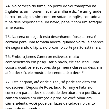
74. No começo do filme, no porto de Southampton na
Inglaterra, um homem levanta a filha e diz ” é um grande
barco ” ou algo assim com um sotaque inglês, contudo a
filha dele responde ” é um navio, papai ” com um sotaque
americano.
75. Na cena onde Jack está desenhando Rose, a cena é
cortada para uma tomada aberta, quando volta, já aparece
ele segurando o lápis, no próximo corte já não está mais.
76. Embora James Cameron estivesse muito
compenetrado em pesquisar o navio, ele esqueceu uma
coisa crucial, os elevadores da primeira classe só desciam
até o deck D, ele mostra descendo até o deck E.
77. Este engano, até onde eu sei, só pode ser visto em
widescreen. Depois de Rose, Jack, Tommy e Fabrizio
correrem para o deck, depois de derrubarem o portão, a
câmera abaixa em direção à proa. Se você olhar em
câmera-lenta, você pode ver luzes da cidade no canto
esquerdo do quadro.