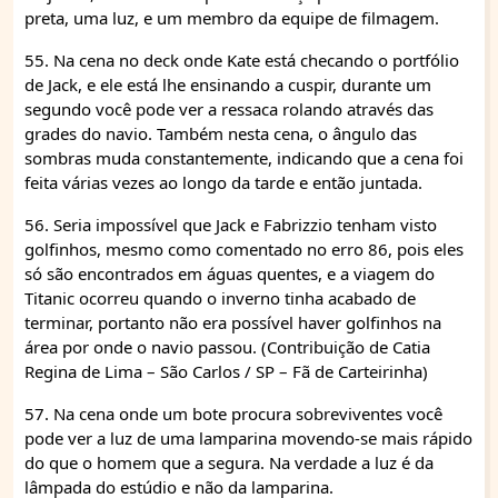
preta, uma luz, e um membro da equipe de filmagem.
55. Na cena no deck onde Kate está checando o portfólio
de Jack, e ele está lhe ensinando a cuspir, durante um
segundo você pode ver a ressaca rolando através das
grades do navio. Também nesta cena, o ângulo das
sombras muda constantemente, indicando que a cena foi
feita várias vezes ao longo da tarde e então juntada.
56. Seria impossível que Jack e Fabrizzio tenham visto
golfinhos, mesmo como comentado no erro 86, pois eles
só são encontrados em águas quentes, e a viagem do
Titanic ocorreu quando o inverno tinha acabado de
terminar, portanto não era possível haver golfinhos na
área por onde o navio passou. (Contribuição de Catia
Regina de Lima – São Carlos / SP – Fã de Carteirinha)
57. Na cena onde um bote procura sobreviventes você
pode ver a luz de uma lamparina movendo-se mais rápido
do que o homem que a segura. Na verdade a luz é da
lâmpada do estúdio e não da lamparina.