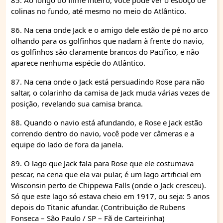
85. Ao longo do filme inteiro, você pode ver o esboço de
colinas no fundo, até mesmo no meio do Atlântico.
86. Na cena onde Jack e o amigo dele estão de pé no arco
olhando para os golfinhos que nadam à frente do navio,
os golfinhos são claramente brancos do Pacífico, e não
aparece nenhuma espécie do Atlântico.
87. Na cena onde o Jack está persuadindo Rose para não
saltar, o colarinho da camisa de Jack muda várias vezes de
posição, revelando sua camisa branca.
88. Quando o navio está afundando, e Rose e Jack estão
correndo dentro do navio, você pode ver câmeras e a
equipe do lado de fora da janela.
89. O lago que Jack fala para Rose que ele costumava
pescar, na cena que ela vai pular, é um lago artificial em
Wisconsin perto de Chippewa Falls (onde o Jack cresceu).
Só que este lago só estava cheio em 1917, ou seja: 5 anos
depois do Titanic afundar. (Contribuição de Rubens
Fonseca – São Paulo / SP – Fã de Carteirinha)