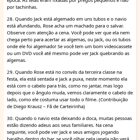
época. As telas eram fixadas por pregos pequenos e não
por tachinhas.
28. Quando Jack está algemado em uns tubos e o navio
está afundando, Rose acha um machado para o salvar.
Observe com atenção a cena. Você pode ver que ela nem
chega perto para acertar as algemas, ou Jack, ou os tubos
onde ele foi algemado! Se você tem um bom videocassete
ou um DVD você até mesmo pode ver Jack quebrando as
algemas.
29. Quando Rose está no convés da terceira classe na
festa, ela está sentada e Jack a puxa, neste momento ela
está com o cabelo para trás, como no jantar, mas logo
depois que o ângulo muda, vemos claramente o cabelo de
lado, como ele costuma usar todo o filme. (Contribuição
de Diego Krausz – Fã de Carteirinha)
30. Quando o navio esta deixando a doca, muitas pessoas
estão dizendo adeus aos seus familiares. Na cena
seguinte, você pode ver Jack e seus amigos jogando
baralho dentro do bar, se você olhar pela janela não verá