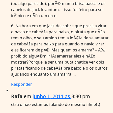
(ou algo parecido), porÃ©m uma brisa passa e os
cabelos de Jack levantam. – isso foi feito para ser
irÃ´nico e nÃ£o um erro
6. Na hora em que Jack descobre que precisa virar
o navio de cabeÃ§a para baixo, o pirata que nÃ£o
tem o olho, e seu amigo tem a idÃ©ia de se amarar
de cabeÃ§a para baixo para quando o navio virar
eles ficarem de pÃ©. Mas quem os amarra? – Ã‰
proibido alguÃ©m ir lÃ¡ amarrar eles e nÃ£o
mostrar?Porque ia ser uma puta chatice ver dois
piratas ficando de cabeÃ§a pra baixo e o os outros
ajudando enquanto um amarra….
Responder
Rafa
em
junho 1, 2011 as
3:30 pm
ctza q nao estamos falando do mesmo filme! ;)