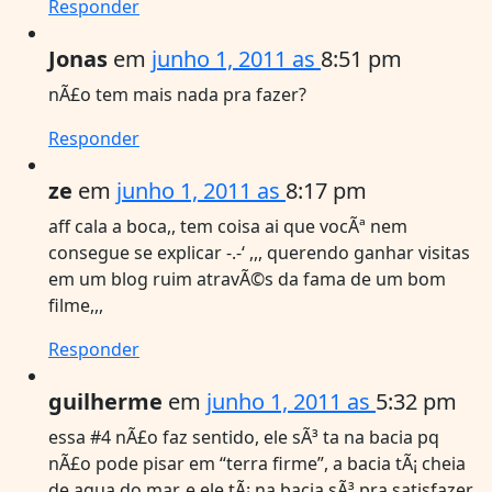
Responder
Jonas
em
junho 1, 2011 as
8:51 pm
nÃ£o tem mais nada pra fazer?
Responder
ze
em
junho 1, 2011 as
8:17 pm
aff cala a boca,, tem coisa ai que vocÃª nem
consegue se explicar -.-‘ ,,, querendo ganhar visitas
em um blog ruim atravÃ©s da fama de um bom
filme,,,
Responder
guilherme
em
junho 1, 2011 as
5:32 pm
essa #4 nÃ£o faz sentido, ele sÃ³ ta na bacia pq
nÃ£o pode pisar em “terra firme”, a bacia tÃ¡ cheia
de agua do mar, e ele tÃ¡ na bacia sÃ³ pra satisfazer