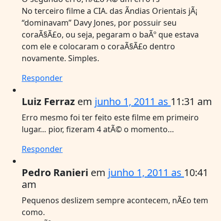
No terceiro filme a CIA. das Ãndias Orientais jÃ¡
“dominavam” Davy Jones, por possuir seu
coraÃ§Ã£o, ou seja, pegaram o baÃº que estava
com ele e colocaram o coraÃ§Ã£o dentro
novamente. Simples.
Responder
Luiz Ferraz
em
junho 1, 2011 as
11:31 am
Erro mesmo foi ter feito este filme em primeiro
lugar… pior, fizeram 4 atÃ© o momento…
Responder
Pedro Ranieri
em
junho 1, 2011 as
10:41
am
Pequenos deslizem sempre acontecem, nÃ£o tem
como.