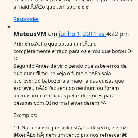
a maldiÃ§Ã£o que tem sobre ele.
Responder
MateusVM
em
junho 1, 2011 as
4:22 pm
Primeiro:Acho que botou um tÃ­tulo
completamente errado para os erros que botou O-
O
Segundo:Antes de vir dizendo que sabe erros de
qualquer filme, re-veja o filme e nÃ£o saia
escrevendo babozeira a maioria das coisas que
escreveu nÃ£o faz sentido nenhum ou foram
apenas ironias criadas pelos diretores para
pessoas com QI normal entenderem ^^
Exemplos:
10. Na cena em que Jack estÃ¡ no deserto, ele diz:
â€œnÃ£o hÃ¡ nem um vento pra nos refrescarâ€