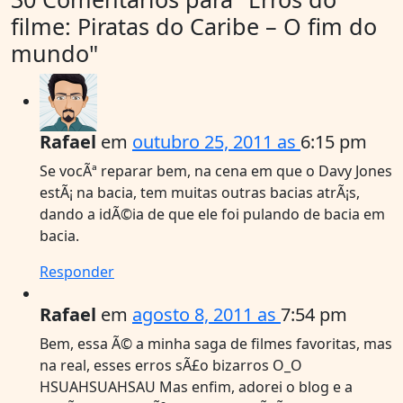
filme: Piratas do Caribe – O fim do
mundo"
Rafael
em
outubro 25, 2011 as
6:15 pm
Se vocÃª reparar bem, na cena em que o Davy Jones
estÃ¡ na bacia, tem muitas outras bacias atrÃ¡s,
dando a idÃ©ia de que ele foi pulando de bacia em
bacia.
Responder
Rafael
em
agosto 8, 2011 as
7:54 pm
Bem, essa Ã© a minha saga de filmes favoritas, mas
na real, esses erros sÃ£o bizarros O_O
HSUAHSUAHSAU Mas enfim, adorei o blog e a