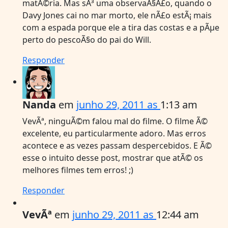
matÃ©ria. Mas sÃ³ uma observaÃ§Ã£o, quando o
Davy Jones cai no mar morto, ele nÃ£o estÃ¡ mais
com a espada porque ele a tira das costas e a pÃµe
perto do pescoÃ§o do pai do Will.
Responder
Nanda
em
junho 29, 2011 as
1:13 am
VevÃª, ninguÃ©m falou mal do filme. O filme Ã©
excelente, eu particularmente adoro. Mas erros
acontece e as vezes passam despercebidos. E Ã©
esse o intuito desse post, mostrar que atÃ© os
melhores filmes tem erros! ;)
Responder
VevÃª
em
junho 29, 2011 as
12:44 am