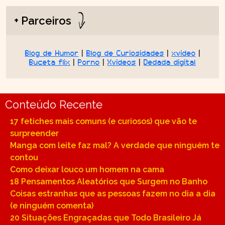
+ Parceiros
Blog de Humor
|
Blog de Curiosidades
|
xvideo
|
Buceta flix
|
Porno
|
Xvideos
|
Dedada digital
Conteúdo Recente
17 fetiches mais comuns (e curiosos) que vão te
surpreender
Manga com leite faz mal? A verdade que ninguém te
contou
Como deixar louco um homem na cama
18 Pensamentos Aleatórios que Surgem no Banho
Coisas estranhas que as pessoas fazem no dia a dia
(e ninguém comenta)
20 Situações Engraçadas que Todo Brasileiro Já