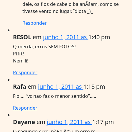
dele, os fios de cabelo balanÃ§am, como se
tivesse vento no lugar. Idiota _)_
Responder
RESOL
em
junho 1, 2011 as
1:40 pm
Q merda, erros SEM FOTOS!
Pffft!
Nem li!
Responder
Rafa
em
junho 1, 2011 as
1:18 pm
Fio…. “vc nao faz o menor sentido”…..
Responder
Dayane
em
junho 1, 2011 as
1:17 pm
O segundo erro, nÃ£o Ã© um erro rs