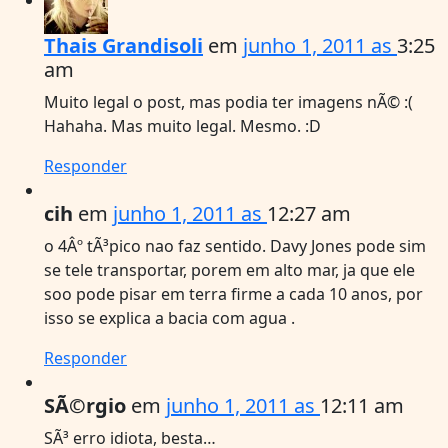
Thais Grandisoli
em
junho 1, 2011 as
3:25
am
Muito legal o post, mas podia ter imagens nÃ© :(
Hahaha. Mas muito legal. Mesmo. :D
Responder
cih
em
junho 1, 2011 as
12:27 am
o 4Âº tÃ³pico nao faz sentido. Davy Jones pode sim
se tele transportar, porem em alto mar, ja que ele
soo pode pisar em terra firme a cada 10 anos, por
isso se explica a bacia com agua .
Responder
SÃ©rgio
em
junho 1, 2011 as
12:11 am
SÃ³ erro idiota, besta…