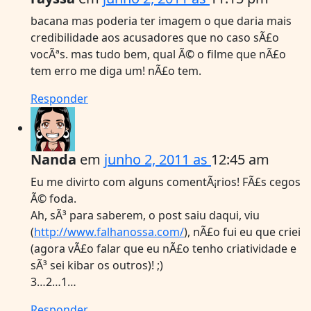
bacana mas poderia ter imagem o que daria mais
credibilidade aos acusadores que no caso sÃ£o
vocÃªs. mas tudo bem, qual Ã© o filme que nÃ£o
tem erro me diga um! nÃ£o tem.
Responder
Nanda
em
junho 2, 2011 as
12:45 am
Eu me divirto com alguns comentÃ¡rios! FÃ£s cegos
Ã© foda.
Ah, sÃ³ para saberem, o post saiu daqui, viu
(
http://www.falhanossa.com/
), nÃ£o fui eu que criei
(agora vÃ£o falar que eu nÃ£o tenho criatividade e
sÃ³ sei kibar os outros)! ;)
3…2…1…
Responder