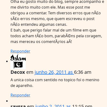
Olha eu gosto muito do blog, sempre acompanho e
me divirto muito com ele. Mas esse post me
obrigou a comentar. Tem diversos erros que nÃ£o
sÃ£o erros mesmo, que quem escreveu o post
nÃ£o entendeu algumas cenas.
E bah, que perigo falar mal de um filme em que
todos acham tÃ£o bom, parabÃ©ns pela coragem,
mas mereceu os comentÃ¡rios aÃ­!
Responder
Decox
em
junho 26, 2011 as
6:36 am
A unica coisa com sentido no topico foi o menino
de aparelho.
Responder
rayssa
em
junho 2, 2011 as
11:15 pm