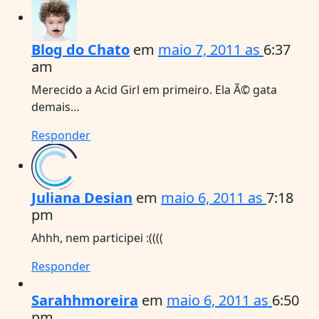
Blog do Chato
em
maio 7, 2011 as
6:37
am
Merecido a Acid Girl em primeiro. Ela Ã© gata
demais…
Responder
Juliana Desian
em
maio 6, 2011 as
7:18
pm
Ahhh, nem participei :((((
Responder
Sarahhmoreira
em
maio 6, 2011 as
6:50
pm