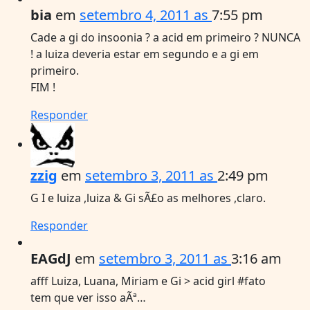
bia
em
setembro 4, 2011 as
7:55 pm
Cade a gi do insoonia ? a acid em primeiro ? NUNCA
! a luiza deveria estar em segundo e a gi em
primeiro.
FIM !
Responder
zzig
em
setembro 3, 2011 as
2:49 pm
G I e luiza ,luiza & Gi sÃ£o as melhores ,claro.
Responder
EAGdJ
em
setembro 3, 2011 as
3:16 am
afff Luiza, Luana, Miriam e Gi > acid girl #fato
tem que ver isso aÃª…