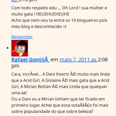
Com todo respeito edu … Oh Lord ! sua mulher e
muito gata ! HEUEHUEHEUHE
Acho que nem vou ta entre os 10 blogueiros pois
meu blog e desconhecido =(
Responder
Rafael GontijÃ¸
em
maio 7, 2011 as
2:08
pm
Cara, incrÃ­vel… A Dani Koertz Ã© muito mais linda
que a Acid Girl, A Gislaine Ã© mais gata que a Acid
Girl, A Mirian Bottan Ã© mais Linda que qualquer
uma ae!
Ou a Dani ou a Mirian tinham que ter ficado em
primeiro lugar. Achei que essa votaÃ§Ã£o foi mais
sobre popularidade do que sobre beleza!!