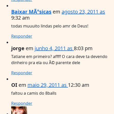
Baixar MÃºsicas
em
agosto 23, 2011 as
9:32 am
todas muuuito lindas pelo amr de Deus!
Responder
jorge
em
junho 4, 2011 as
8:03 pm
Tatiane em primeiro? affff O cara deve ta devendo
dinheiro pra ela ou Ã© parente dele
Responder
OI
em
maio 29, 2011 as
12:30 am
faltou a camis do 8balls
Responder