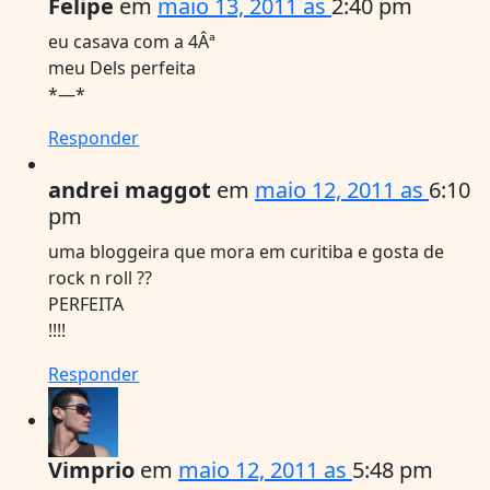
Felipe
em
maio 13, 2011 as
2:40 pm
eu casava com a 4Âª
meu Dels perfeita
*—*
Responder
andrei maggot
em
maio 12, 2011 as
6:10
pm
uma bloggeira que mora em curitiba e gosta de
rock n roll ??
PERFEITA
!!!!
Responder
Vimprio
em
maio 12, 2011 as
5:48 pm