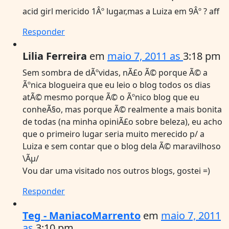
acid girl mericido 1Âº lugar,mas a Luiza em 9Âº ? aff
Responder
Lilia Ferreira
em
maio 7, 2011 as
3:18 pm
Sem sombra de dÃºvidas, nÃ£o Ã© porque Ã© a
Ãºnica blogueira que eu leio o blog todos os dias
atÃ© mesmo porque Ã© o Ãºnico blog que eu
conheÃ§o, mas porque Ã© realmente a mais bonita
de todas (na minha opiniÃ£o sobre beleza), eu acho
que o primeiro lugar seria muito merecido p/ a
Luiza e sem contar que o blog dela Ã© maravilhoso
\Ãµ/
Vou dar uma visitado nos outros blogs, gostei =)
Responder
Teg - ManiacoMarrento
em
maio 7, 2011
as
3:10 pm