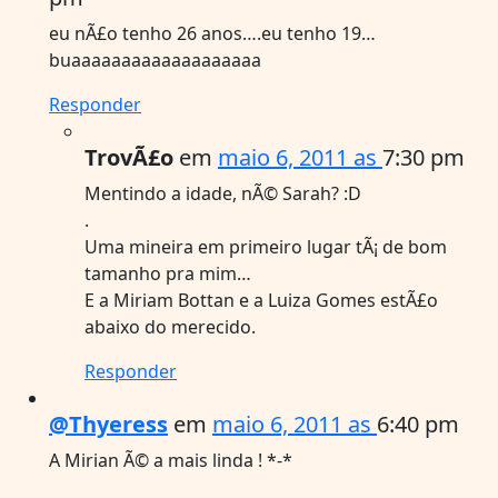
eu nÃ£o tenho 26 anos….eu tenho 19…
buaaaaaaaaaaaaaaaaaaa
Responder
TrovÃ£o
em
maio 6, 2011 as
7:30 pm
Mentindo a idade, nÃ© Sarah? :D
.
Uma mineira em primeiro lugar tÃ¡ de bom
tamanho pra mim…
E a Miriam Bottan e a Luiza Gomes estÃ£o
abaixo do merecido.
Responder
@Thyeress
em
maio 6, 2011 as
6:40 pm
A Mirian Ã© a mais linda ! *-*