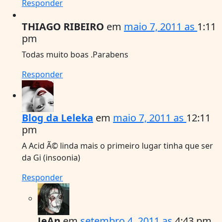
Responder
THIAGO RIBEIRO
em
maio 7, 2011 as
1:11
pm
Todas muito boas .Parabens
Responder
Blog da Leleka
em
maio 7, 2011 as
12:11
pm
A Acid Ã© linda mais o primeiro lugar tinha que ser
da Gi (insoonia)
Responder
JeAn
em
setembro 4, 2011 as
4:43 pm