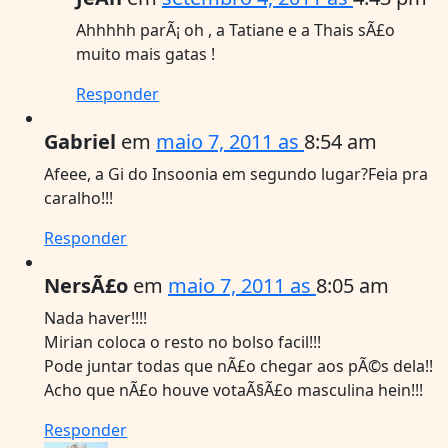
Ahhhhh parÃ¡ oh , a Tatiane e a Thais sÃ£o
muito mais gatas !
Responder
Gabriel
em
maio 7, 2011 as
8:54 am
Afeee, a Gi do Insoonia em segundo lugar?Feia pra
caralho!!!
Responder
NersÃ£o
em
maio 7, 2011 as
8:05 am
Nada haver!!!!
Mirian coloca o resto no bolso facil!!!
Pode juntar todas que nÃ£o chegar aos pÃ©s dela!!
Acho que nÃ£o houve votaÃ§Ã£o masculina hein!!!
Responder