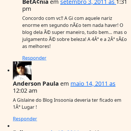
BetÃ¢nia
em
setembro 3, 2011 as
1:31
pm
Concordo com vc!! A Gi com aquele nariz
enorme em segundo nÃ£o tem nada haver! O
blog dela Ã© super maneiro, tudo bem… mas o
julgamento Ã© sobre beleza! A 4Âª e a 2Âª sÃ£o
as melhores!
Responder
Anderson Paula
em
maio 14, 2011 as
12:02 am
A Gislaine do Blog Insoonia deveria ter ficado em
1Â° Lugar !
Responder