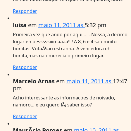
Responder
luisa
em
maio 11, 2011 as
5:32 pm
Primeira vez que ando por aqui…….Nossa, a decimo
lugar eh pesssssiiimaaaa!!!! A 8, 6 e 4 sao muito
bonitas. VotaÃ§ao estranha. A vencedora eh
bonita,mas nao merecia o primeiro lugar.
Responder
Marcelo Arnas
em
maio 11, 2011 as
12:47
pm
Acho interessante as informacoes de noivado,
namoro… e eu quero lÃ¡ saber isso?
Responder
MaurÃ­cio Borges
em
maio 10, 2011 as