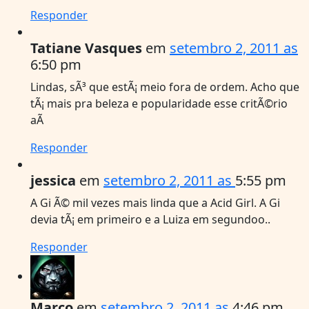
Responder
Tatiane Vasques
em
setembro 2, 2011 as
6:50 pm
Lindas, sÃ³ que estÃ¡ meio fora de ordem. Acho que
tÃ¡ mais pra beleza e popularidade esse critÃ©rio
aÃ­
Responder
jessica
em
setembro 2, 2011 as
5:55 pm
A Gi Ã© mil vezes mais linda que a Acid Girl. A Gi
devia tÃ¡ em primeiro e a Luiza em segundoo..
Responder
Marco
em
setembro 2, 2011 as
4:46 pm