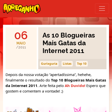
06
As 10 Blogueiras
Mais Gatas da
MAIO
/2011
Internet 2011
Gurixguria
Listas
Top 10
Depois da nossa votação “apertadíssima”, hehehe,
finalmente o resultado do
Top 10 Blogueiras Mais Gatas
da Internet 2011
. Arte feita pelo
Ah Duvido!
Espero que
gostem e comentem a vontade! ;)