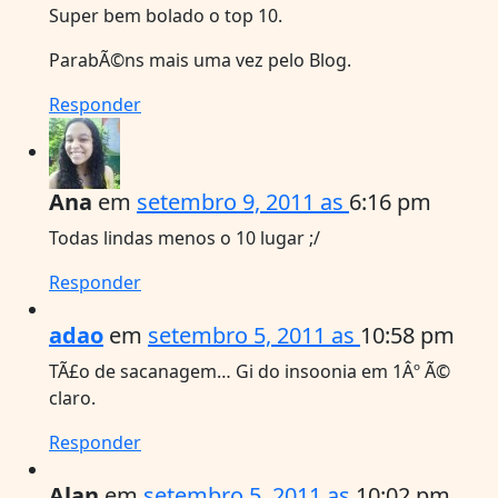
Super bem bolado o top 10.
ParabÃ©ns mais uma vez pelo Blog.
Responder
Ana
em
setembro 9, 2011 as
6:16 pm
Todas lindas menos o 10 lugar ;/
Responder
adao
em
setembro 5, 2011 as
10:58 pm
TÃ£o de sacanagem… Gi do insoonia em 1Âº Ã©
claro.
Responder
Alan
em
setembro 5, 2011 as
10:02 pm