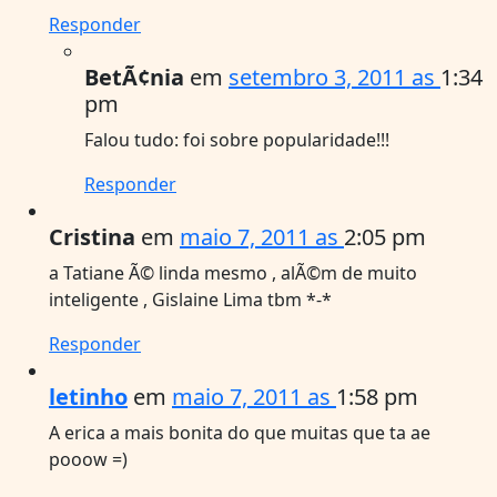
Responder
BetÃ¢nia
em
setembro 3, 2011 as
1:34
pm
Falou tudo: foi sobre popularidade!!!
Responder
Cristina
em
maio 7, 2011 as
2:05 pm
a Tatiane Ã© linda mesmo , alÃ©m de muito
inteligente , Gislaine Lima tbm *-*
Responder
letinho
em
maio 7, 2011 as
1:58 pm
A erica a mais bonita do que muitas que ta ae
pooow =)