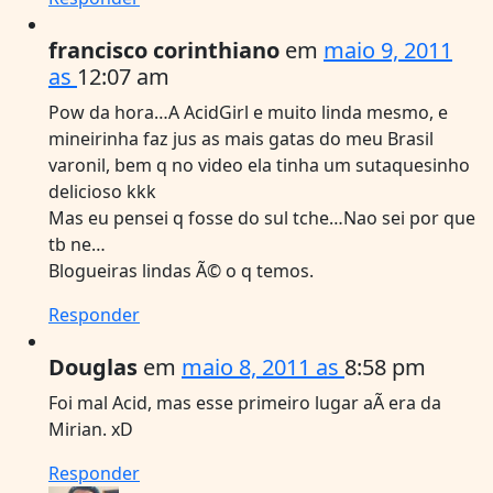
francisco corinthiano
em
maio 9, 2011
as
12:07 am
Pow da hora…A AcidGirl e muito linda mesmo, e
mineirinha faz jus as mais gatas do meu Brasil
varonil, bem q no video ela tinha um sutaquesinho
delicioso kkk
Mas eu pensei q fosse do sul tche…Nao sei por que
tb ne…
Blogueiras lindas Ã© o q temos.
Responder
Douglas
em
maio 8, 2011 as
8:58 pm
Foi mal Acid, mas esse primeiro lugar aÃ­ era da
Mirian. xD
Responder