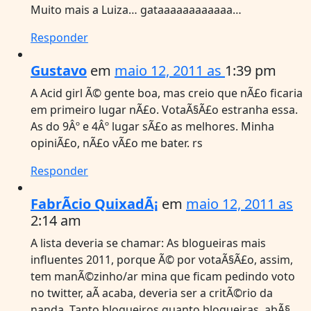
Muito mais a Luiza… gataaaaaaaaaaaa…
Responder
Gustavo
em
maio 12, 2011 as
1:39 pm
A Acid girl Ã© gente boa, mas creio que nÃ£o ficaria
em primeiro lugar nÃ£o. VotaÃ§Ã£o estranha essa.
As do 9Âº e 4Âº lugar sÃ£o as melhores. Minha
opiniÃ£o, nÃ£o vÃ£o me bater. rs
Responder
FabrÃ­cio QuixadÃ¡
em
maio 12, 2011 as
2:14 am
A lista deveria se chamar: As blogueiras mais
influentes 2011, porque Ã© por votaÃ§Ã£o, assim,
tem manÃ©zinho/ar mina que ficam pedindo voto
no twitter, aÃ­ acaba, deveria ser a critÃ©rio da
nanda. Tanto blogueiros quanto blogueiras, abÃ§.