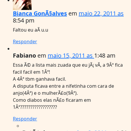
Bianca GonÃ§alves
em
maio 22, 2011 as
8:54 pm
Faltou eu aÃ­ u.u
Responder
Fabiano
em
maio 15, 2011 as
1:48 am
Essa Ã© a lista mais zuada que eu jÃ¡ vÃ­, a 9Âª fica
facil facil em 1Âª!
A 4Âª tbm ganhava facil.
A disputa ficava entre a nifetinha com cara de
anjo(4Âª) e o mulherÃ£o(9Âª).
Como diabos elas nÃ£o ficaram em
1Âª??????????????????
Responder