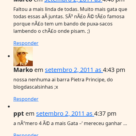
Faltou a mais linda de todas. Muito mais gata que
todas essas aÃ­ juntas. SÃ³ nÃ£o Ã© tÃ£o famosa
porque nÃ£o tem um bando de puxa-sacos
lambendo o chÃ£o onde pisam. ;)
Responder
Marko
em
setembro 2, 2011 as
4:43 pm
nossa nenhuma ai barra Pietra Principe, do
blogdascalsinhas ;x
Responder
ppt
em
setembro 2, 2011 as
4:37 pm
a nÃºmero 4 Ã© a mais Gata –‘ mereceu ganhar …
Responder