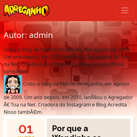
Autor:
admin
Criou o blog de humor Arreganho, em agosto de 2009.
Um ano depois, em 2010, lanÃ§ou o Agregador Ã€ Toa
na Net. Criadora do Instagram e Blog Acredita Nisso
tambÃ©m.
Criou o blog de humor Arreganho, em agosto
de 2009. Um ano depois, em 2010, lanÃ§ou o Agregador
Ã€ Toa na Net. Criadora do Instagram e Blog Acredita
Nisso tambÃ©m.
01
Por que a