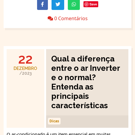
Save
0 Comentários
22
Qual a diferença
entre o ar Inverter
DEZEMBRO
/2023
e o normal?
Entenda as
principais
características
Dicas
O ar-condicionado é um item essencial em muitas