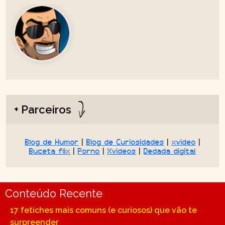
+ Parceiros
Blog de Humor
|
Blog de Curiosidades
|
xvideo
|
Buceta flix
|
Porno
|
Xvideos
|
Dedada digital
Conteúdo Recente
17 fetiches mais comuns (e curiosos) que vão te
surpreender