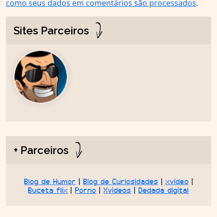
como seus dados em comentários são processados
.
Sites Parceiros
+ Parceiros
Blog de Humor
|
Blog de Curiosidades
|
xvideo
|
Buceta flix
|
Porno
|
Xvideos
|
Dedada digital