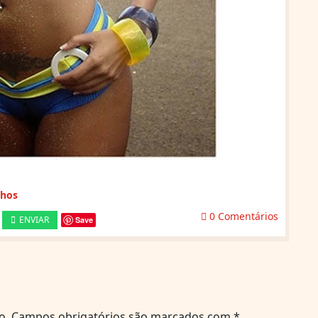
nhos
0 Comentários
ENVIAR
Save
o.
Campos obrigatórios são marcados com
*