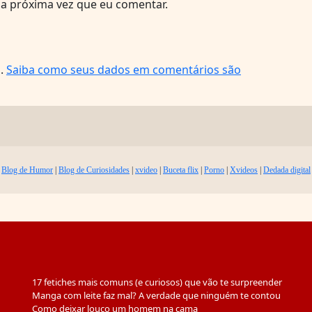
a próxima vez que eu comentar.
m.
Saiba como seus dados em comentários são
Blog de Humor
|
Blog de Curiosidades
|
xvideo
|
Buceta flix
|
Porno
|
Xvideos
|
Dedada digital
17 fetiches mais comuns (e curiosos) que vão te surpreender
Manga com leite faz mal? A verdade que ninguém te contou
Como deixar louco um homem na cama