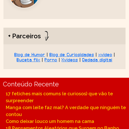
+ Parceiros
Blog de Humor
|
Blog de Curiosidades
|
xvideo
|
Buceta flix
|
Porno
|
Xvideos
|
Dedada digital
Conteúdo Recente
17 fetiches mais comuns (e curiosos) que vão te
surpreender
Manga com leite faz mal? A verdade que ninguém te
contou
Como deixar louco um homem na cama
18 Pensamentos Aleatórios que Surgem no Banho