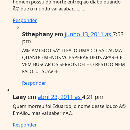
homem possuido morte entreq ao diabo quando
Ã© que o mundo vai acabar……….
Responder
Sthephany
em
junho 13, 2011 as
7:53
pm
Ã‰ AMIGOO SÃ“ TI FALO UMA COISA CAUMA
QUANDO MENOS VC ESPERAR DEUS APARECE..
VEM BUSCAR OS SERVOS DELE O RESTOO NEM
FALO ….. SUAVEE
Responder
Laay
em
abril 23, 2011 as
4:21 pm
Quem morreu foi Eduardo, o nome desse louco Ã©
EmÃ­lio.. mas vai saber nÃ©..
Responder