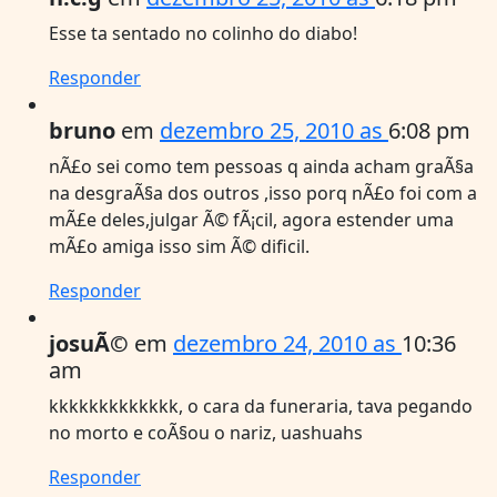
Esse ta sentado no colinho do diabo!
Responder
bruno
em
dezembro 25, 2010 as
6:08 pm
nÃ£o sei como tem pessoas q ainda acham graÃ§a
na desgraÃ§a dos outros ,isso porq nÃ£o foi com a
mÃ£e deles,julgar Ã© fÃ¡cil, agora estender uma
mÃ£o amiga isso sim Ã© dificil.
Responder
josuÃ©
em
dezembro 24, 2010 as
10:36
am
kkkkkkkkkkkkk, o cara da funeraria, tava pegando
no morto e coÃ§ou o nariz, uashuahs
Responder