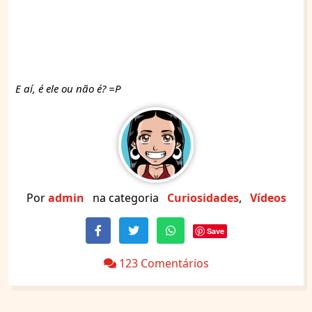
E aí, é ele ou não é? =P
Por
admin
na categoria
Curiosidades
,
Vídeos
Save
123 Comentários