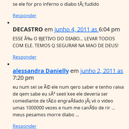
se ele for pro inferno o diabo tÃ¡ fudido
Responder
DECASTRO
em
junho 4, 2011 as
6:04 pm
ESSE Ã‰ O BJETIVO DO DIABO… LEVAR TODOS
COM ELE. TEMOS Q SEGURAR NA MAO DE DEUS!
Responder
alessandra Danielly
em
junho 2, 2011 as
7:20 pm
eu num sei se Ã© ele num qero saber e tenho raiva
de qem sabe eu sÃ³ seeii kee ele deveria ser
comediante de tÃ£o engraÃ§ado jÃ¡ vii o video
umas 1000000 vezes e num me canÃ§o de rir …
meus pesamos morre diabo …
Responder