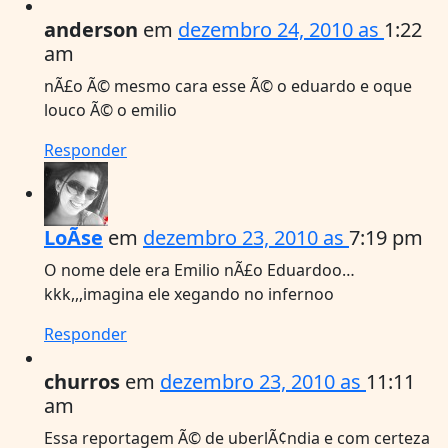
anderson
em
dezembro 24, 2010 as
1:22
am
nÃ£o Ã© mesmo cara esse Ã© o eduardo e oque
louco Ã© o emilio
Responder
LoÃ­se
em
dezembro 23, 2010 as
7:19 pm
O nome dele era Emilio nÃ£o Eduardoo…
kkk,,,imagina ele xegando no infernoo
Responder
churros
em
dezembro 23, 2010 as
11:11
am
Essa reportagem Ã© de uberlÃ¢ndia e com certeza