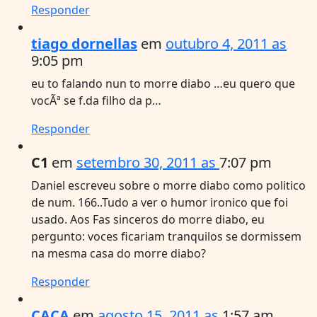
Responder
tiago dornellas
em
outubro 4, 2011 as
9:05 pm
eu to falando nun to morre diabo …eu quero que
vocÃª se f.da filho da p…
Responder
C1
em
setembro 30, 2011 as
7:07 pm
Daniel escreveu sobre o morre diabo como politico
de num. 166..Tudo a ver o humor ironico que foi
usado. Aos Fas sinceros do morre diabo, eu
pergunto: voces ficariam tranquilos se dormissem
na mesma casa do morre diabo?
Responder
CACA
em
agosto 15, 2011 as
1:57 am