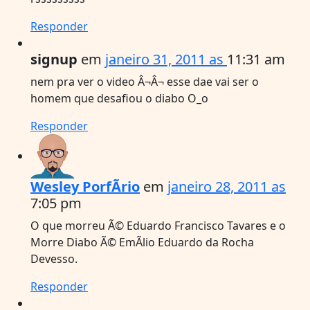
Responder
signup
em
janeiro 31, 2011 as
11:31 am
nem pra ver o video Â¬Â¬ esse dae vai ser o
homem que desafiou o diabo O_o
Responder
Wesley PorfÃ­rio
em
janeiro 28, 2011 as
7:05 pm
O que morreu Ã© Eduardo Francisco Tavares e o
Morre Diabo Ã© EmÃ­lio Eduardo da Rocha
Devesso.
Responder