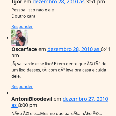
Igor
em
dezembro 28, 2010 as
3:51 pm
Pessoal isso nao e ele
E outro cara
Responder
Oscarface
em
dezembro 28, 2010 as
6:41
am
JÃ¡ vai tarde esse lixo! E tem gente que Ã© fÃ£ de
um lixo desses, tÃ¡ com dÃ³ leva pra casa e cuida
dele.
Responder
AntoniBloodevil
em
dezembro 27, 2010
as
8:00 pm
NÃ£o Ã© ele….Mesmo que pareÃ§a nÃ£o Ã©…