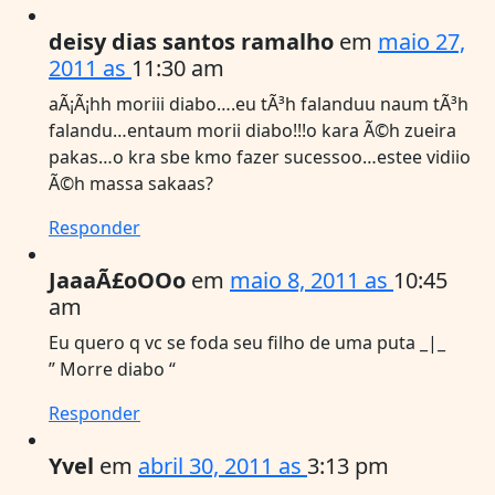
deisy dias santos ramalho
em
maio 27,
2011 as
11:30 am
aÃ¡Ã¡hh moriii diabo….eu tÃ³h falanduu naum tÃ³h
falandu…entaum morii diabo!!!o kara Ã©h zueira
pakas…o kra sbe kmo fazer sucessoo…estee vidiio
Ã©h massa sakaas?
Responder
JaaaÃ£oOOo
em
maio 8, 2011 as
10:45
am
Eu quero q vc se foda seu filho de uma puta _|_
” Morre diabo “
Responder
Yvel
em
abril 30, 2011 as
3:13 pm