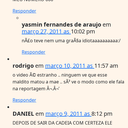
Responder
yasmin fernandes de araujo
em
março 27, 2011 as
10:02 pm
nÃ£o teve nem uma graÃ§a idiotaaaaaaaaaa:/
Responder
rodrigo
em
março 10, 2011 as
11:57 am
o video Ã© estranho .. ninguem ve que esse
maldito matou a mae .. sÃ³ ve o modo como ele fala
na reportagem Â¬.Â¬’
Responder
DANIEL
em
março 9, 2011 as
8:12 pm
DEPOIS DE SAIR DA CADEIA COM CERTEZA ELE