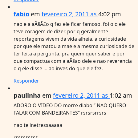
fabio
em
fevereiro 2, 2011 as
4:02 pm
nao e a aÃ§Ã£o q fez ele ficar famoso. foi o q ele
teve coragem de dizer. por q geralmente
reportagems vivem da vida alheia. a curiosidade
por que ele matou a mae e a mesma curiosidade de
ter feita a pergunta. pra quem quer saber e por
que compactua com a aÃ§ao dele e nao reverencia
o q ele disse … ao inves do que ele fez.
Responder
paulinha
em
fevereiro 2, 2011 as
1:02 am
ADORO O VIDEO DO morre diabo ” NAO QUERO
FALAR COM BANDEIRANTES” rsrsrsrrsrs
nao te inetressaaaaa
rsssssssss