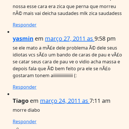
nossa esse cara era zica que perna que morreu
nÃ© mais vai deicha saudades mlk zica saudadess
Responder
yasmin
em
março 27, 2011 as
9:58 pm
se ele mato a mÃ£e dele problema Ã© dele seus
idiotas vcs sÃ£o um bando de caras de pau e vÃ£o
se catar seus cara de pau ve o vidio acha massa e
depois fala que Ã© bem feito pra ele se nÃ£o
gostaram tonem aiiiiiiiiiiiiiiiii (:
Responder
Tiago
em
março 24, 2011 as
7:11 am
morre diabo
Responder