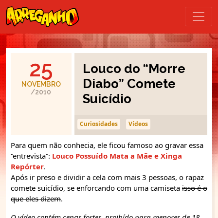
25
Louco do “Morre
Diabo” Comete
NOVEMBRO
/2010
Suicídio
Curiosidades
Vídeos
Para quem não conhecia, ele ficou famoso ao gravar essa
“entrevista”:
Louco Possuído Mata a Mãe e Xinga
Repórter
.
Após ir preso e dividir a cela com mais 3 pessoas, o rapaz
comete suicídio, se enforcando com uma camiseta
isso é o
que eles dizem
.
O vídeo contém cenas fortes, proibído para menores de 18