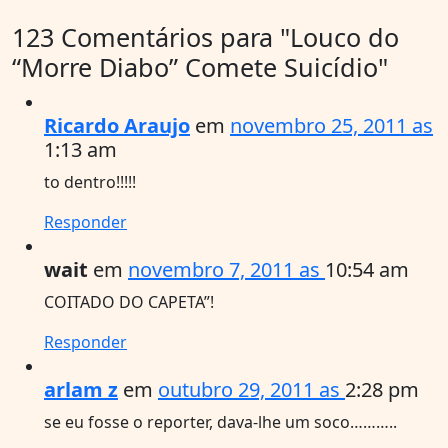
123 Comentários para
"Louco do
“Morre Diabo” Comete Suicídio"
Ricardo Araujo
em
novembro 25, 2011 as
1:13 am
to dentro!!!!!
Responder
wait
em
novembro 7, 2011 as
10:54 am
COITADO DO CAPETA”!
Responder
arlam z
em
outubro 29, 2011 as
2:28 pm
se eu fosse o reporter, dava-lhe um soco………..