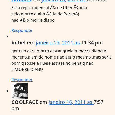
Essa reportagem ai Ã© de UberlÃ¢ndia.
a do morre diabo Ã© la do ParanÃ¡.
nao Ã© o morre diabo
Responder
bebel
em
janeiro 19, 2011 as
11:34 pm
gente,o cara morto e branquelo,o morre diabo e
moreno,alem do nome nao ser o mesmo ,mas seria
bom q fosse a quele assassino,pena q nao
e.MORRE DIABO
Responder
COOLFACE
em
janeiro 16, 2011 as
7:57
pm