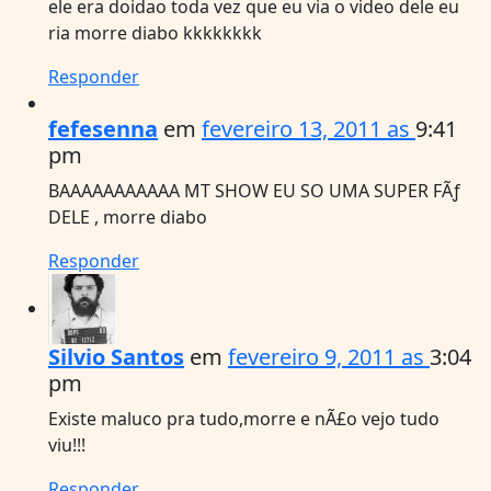
ele era doidao toda vez que eu via o video dele eu
ria morre diabo kkkkkkkk
Responder
fefesenna
em
fevereiro 13, 2011 as
9:41
pm
BAAAAAAAAAAA MT SHOW EU SO UMA SUPER FÃƒ
DELE , morre diabo
Responder
Silvio Santos
em
fevereiro 9, 2011 as
3:04
pm
Existe maluco pra tudo,morre e nÃ£o vejo tudo
viu!!!
Responder