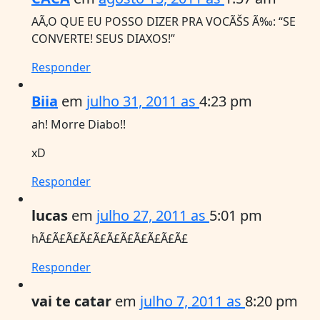
AÃ,O QUE EU POSSO DIZER PRA VOCÃŠS Ã‰: “SE
CONVERTE! SEUS DIAXOS!”
Responder
Biia
em
julho 31, 2011 as
4:23 pm
ah! Morre Diabo!!
xD
Responder
lucas
em
julho 27, 2011 as
5:01 pm
hÃ£Ã£Ã£Ã£Ã£Ã£Ã£Ã£Ã£Ã£Ã£
Responder
vai te catar
em
julho 7, 2011 as
8:20 pm