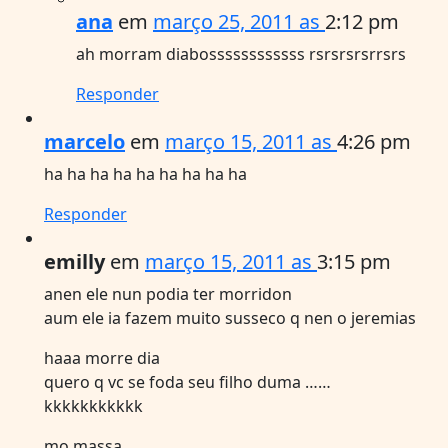
ana
em
março 25, 2011 as
2:12 pm
ah morram diabossssssssssss rsrsrsrsrrsrs
Responder
marcelo
em
março 15, 2011 as
4:26 pm
ha ha ha ha ha ha ha ha ha
Responder
emilly
em
março 15, 2011 as
3:15 pm
anen ele nun podia ter morridon
aum ele ia fazem muito susseco q nen o jeremias
haaa morre dia
quero q vc se foda seu filho duma ……
kkkkkkkkkkk
mo massa