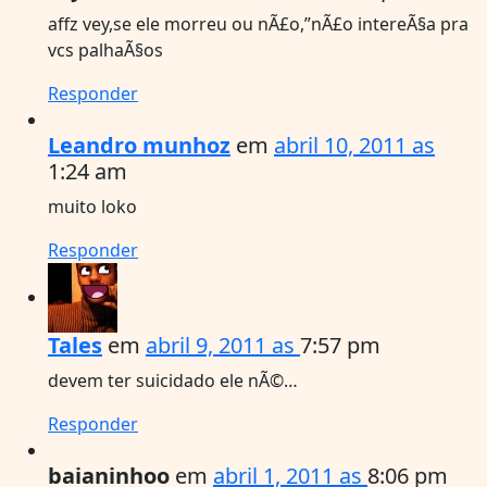
affz vey,se ele morreu ou nÃ£o,”nÃ£o intereÃ§a pra
vcs palhaÃ§os
Responder
Leandro munhoz
em
abril 10, 2011 as
1:24 am
muito loko
Responder
Tales
em
abril 9, 2011 as
7:57 pm
devem ter suicidado ele nÃ©…
Responder
baianinhoo
em
abril 1, 2011 as
8:06 pm