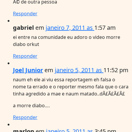
Ã© de outra pessoa
Responder
gabriel
em
janeiro 7, 2011 as
1:57 am
ei entre na comunidade eu adoro o video morre
diabo orkut
Responder
Joel Junior
em
janeiro 5, 2011 as
11:52 pm
naum eh ele ai viu essa reportagem eh falsa o
nome ta errado e o reporter mesmo fala que o cara
tinha agredido a mae e naum matado..dÃ£Ã£Ã£Ã£
a morre diabo….
Responder
marlon
em
janeiro 5, 2011 as
3:45 pm