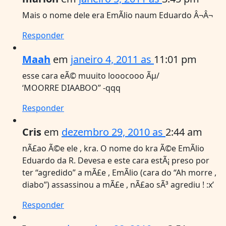
Mais o nome dele era EmÃ­lio naum Eduardo Â¬Â¬
Responder
Maah
em
janeiro 4, 2011 as
11:01 pm
esse cara eÃ© muuito looocooo Ãµ/
‘MOORRE DIAABOO” -qqq
Responder
Cris
em
dezembro 29, 2010 as
2:44 am
nÃ£ao Ã©e ele , kra. O nome do kra Ã©e EmÃ­lio
Eduardo da R. Devesa e este cara estÃ¡ preso por
ter “agredido” a mÃ£e , EmÃ­lio (cara do “Ah morre ,
diabo”) assassinou a mÃ£e , nÃ£ao sÃ³ agrediu ! :x’
Responder