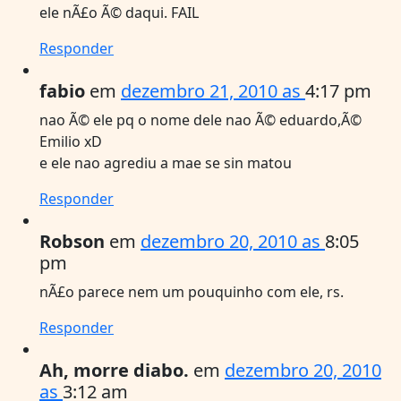
ele nÃ£o Ã© daqui. FAIL
Responder
fabio
em
dezembro 21, 2010 as
4:17 pm
nao Ã© ele pq o nome dele nao Ã© eduardo,Ã©
Emilio xD
e ele nao agrediu a mae se sin matou
Responder
Robson
em
dezembro 20, 2010 as
8:05
pm
nÃ£o parece nem um pouquinho com ele, rs.
Responder
Ah, morre diabo.
em
dezembro 20, 2010
as
3:12 am