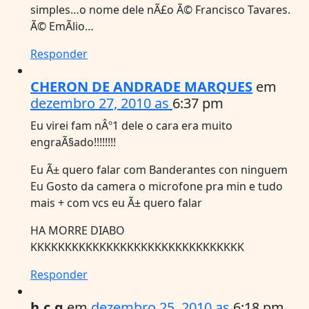
simples…o nome dele nÃ£o Ã© Francisco Tavares.
Ã© EmÃ­lio…
Responder
CHERON DE ANDRADE MARQUES
em
dezembro 27, 2010 as
6:37 pm
Eu virei fam nÂº1 dele o cara era muito
engraÃ§ado!!!!!!!!
Eu Ã± quero falar com Banderantes con ninguem
Eu Gosto da camera o microfone pra min e tudo
mais + com vcs eu Ã± quero falar
HA MORRE DIABO
KKKKKKKKKKKKKKKKKKKKKKKKKKKKKKK
Responder
h.c.g
em
dezembro 25, 2010 as
6:18 pm