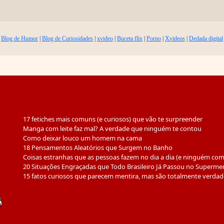
Blog de Humor
|
Blog de Curiosidades
|
xvideo
|
Buceta flix
|
Porno
|
Xvideos
|
Dedada digital
17 fetiches mais comuns (e curiosos) que vão te surpreender
Manga com leite faz mal? A verdade que ninguém te contou
Como deixar louco um homem na cama
18 Pensamentos Aleatórios que Surgem no Banho
Coisas estranhas que as pessoas fazem no dia a dia (e ninguém co
20 Situações Engraçadas que Todo Brasileiro Já Passou no Superme
15 fatos curiosos que parecem mentira, mas são totalmente verdad