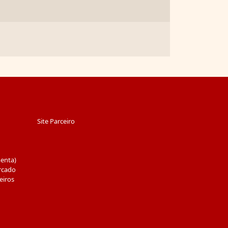
Site Parceiro
menta)
rcado
eiros