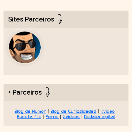
Sites Parceiros
+ Parceiros
Blog de Humor
|
Blog de Curiosidades
|
xvideo
|
Buceta flix
|
Porno
|
Xvideos
|
Dedada digital